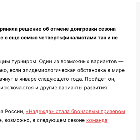
Бег
Дзюдо
иняла решение об отмене доигровки сезона
Волейбол
те с еще семью четвертьфиналистами так и не
Тяжелая атлетика
Водные виды спорта
ующим турниром. Один из возможных вариантов —
Хоккей с мячом
ко, если эпидемиологическая обстановка в мире
Автоспорт
ачнут в январе следующего года. Пройдет он,
Остальное
 исключаются и другие варианты развития
на России,
«Надежда» стала бронзовым призером
же, возможно, в следующем сезоне
команда