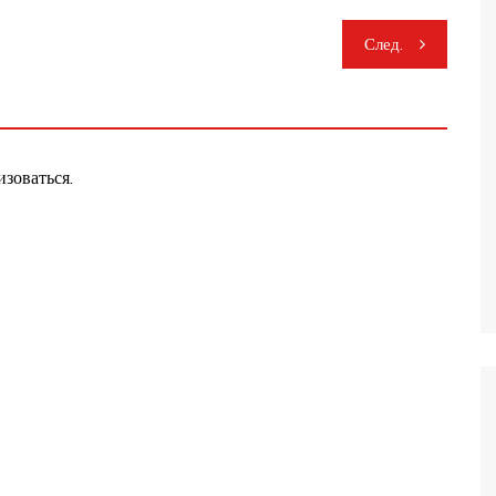
След.
изоваться
.