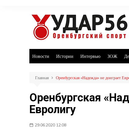
Перейти
к
содержимому
Новости
Истории
Интервью
ЗОЖ
Де
Главная
Оренбургская «Надежда» не доиграет Евр
Оренбургская «Над
Евролигу
29.06.2020 12:08