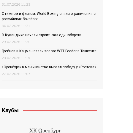
31.07.2026 11:23
С гимном и флагом. World Boxing сняла ограничения с
российских боксёров
30.07.2026 11:21
В Кувандыке начали строить зал единоборств
29.07.2026 11:20
Гребнев и Кацман взяли золото WTT Feeder в Ташкенте
28.07.2026 11:19
«Оренбург» в меньшинстве вырвал победу у «Ростова»
27.07.2026 11:07
Клубы