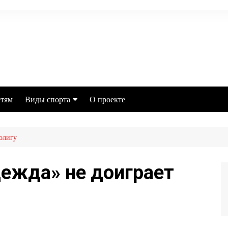
тям
Виды спорта
О проекте
Футбол
олигу
MMA
Хоккей
ежда» не доиграет
Баскетбол
Бокс
Настольный теннис
Легкая атлетика