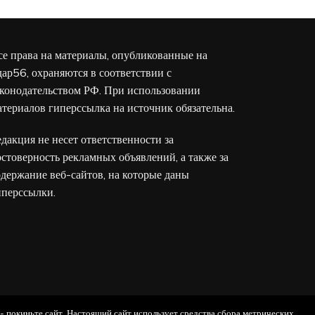
се права на материалы, опубликованные на
дар56, охраняются в соответствии с
аконодательством РФ. При использовании
атериалов гиперссылка на источник обязательна.
едакция не несет ответственности за
остоверность рекламных объявлений, а также за
одержание веб-сайтов, на которые даны
иперссылки.
 - покиньте сайт. Настоящий сайт использует средства сбора метрических