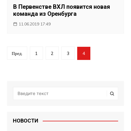
В Первенстве ВХЛ появится новая
команда из Оренбурга
11.06.2019 17:49
Навигация
Пред.
1
2
3
4
по
записям
НОВОСТИ