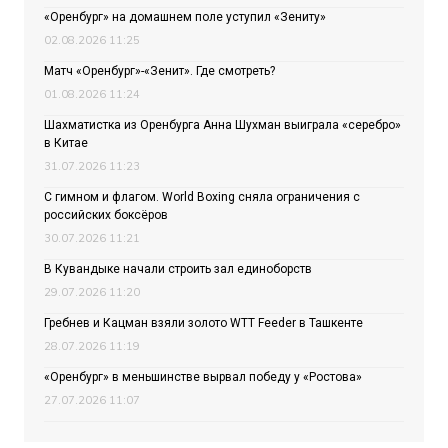
«Оренбург» на домашнем поле уступил «Зениту»
02.08.2026 11:25
Матч «Оренбург»-«Зенит». Где смотреть?
01.08.2026 11:24
Шахматистка из Оренбурга Анна Шухман выиграла «серебро»
в Китае
31.07.2026 11:23
С гимном и флагом. World Boxing сняла ограничения с
российских боксёров
30.07.2026 11:21
В Кувандыке начали строить зал единоборств
29.07.2026 11:20
Гребнев и Кацман взяли золото WTT Feeder в Ташкенте
28.07.2026 11:19
«Оренбург» в меньшинстве вырвал победу у «Ростова»
27.07.2026 11:07