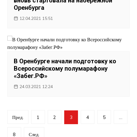
вновь стартовала на набережной
Оренбурга
12.04.2021 15:51
В Оренбурге начали подготовку ко
Всероссийскому полумарафону
«Забег.РФ»
24.03.2021 12:24
Навигация
Пред.
1
2
3
4
5
…
по
записям
8
След.