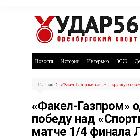
Перейти
к
содержимому
Новости
Истории
Интервью
ЗОЖ
Де
Главная
«Факел-Газпром» одержал крупную побед
«Факел-Газпром» 
победу над «Спорт
матче 1/4 финала 