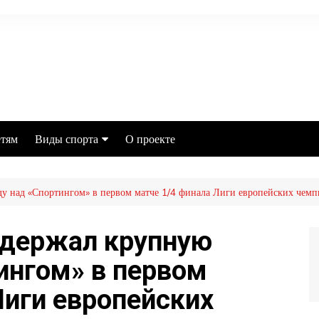
тям
Виды спорта
О проекте
Футбол
у над «Спортингом» в первом матче 1/4 финала Лиги европейских чем
MMA
Хоккей
одержал крупную
Баскетбол
ингом» в первом
Бокс
Лиги европейских
Настольный теннис
Легкая атлетика