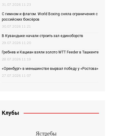
31.07.2026 11:23
С гимном и флагом. World Boxing сняла ограничения с
российских боксёров
30.07.2026 11:21
В Кувандыке начали строить зал единоборств
29.07.2026 11:20
Гребнев и Кацман взяли золото WTT Feeder в Ташкенте
28.07.2026 11:19
«Оренбург» в меньшинстве вырвал победу у «Ростова»
27.07.2026 11:07
Клубы