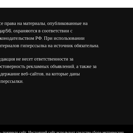
се права на материалы, опубликованные на
дар56, охраняются в соответствии с
аконодательством РФ. При использовании
атериалов гиперссылка на источник обязательна.
едакция не несет ответственности за
остоверность рекламных объявлений, а также за
одержание веб-сайтов, на которые даны
иперссылки.
 - покиньте сайт. Настоящий сайт использует средства сбора метрических