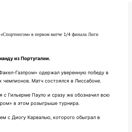
Бег
Дзюдо
Волейбол
Тяжелая атлетика
Водные виды спорта
анду из Португалии.
Хоккей с мячом
Автоспорт
«Факел-Газпром» одержал уверенную победу в
х чемпионов. Матч состоялся в Лиссабоне.
Остальное
я с Гильерме Пауло и сразу же обозначил всю
пром» в этом розыгрыше турнира.
ем с Диогу Карвалью, которого обыграл в