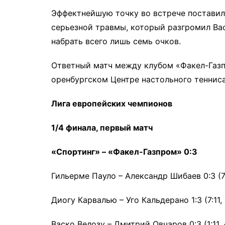
Эффектнейшую точку во встрече поставил
серьезной травмы, который разгромил Вас
набрать всего лишь семь очков.
Ответный матч между клубом «Факел-Газп
оренбургском Центре настольного тенниса
Лига европейских чемпионов
1/4 финала, первый матч
«Спортинг» – «Факел-Газпром» 0:3
Гильерме Пауло – Александр Шибаев 0:3 (7:11,
Диогу Карвалью – Уго Кальдерано 1:3 (7:11, 4:
Васко Велозу – Дмитрий Овчаров 0:3 (1:11, 4: