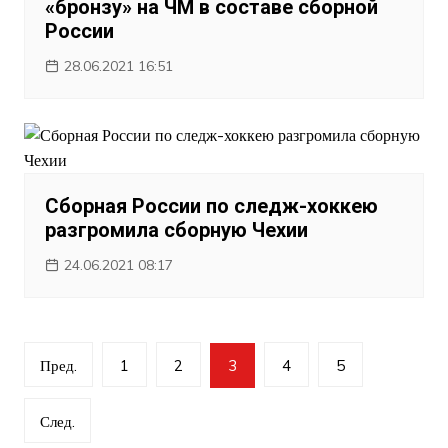
«бронзу» на ЧМ в составе сборной
России
28.06.2021 16:51
Сборная России по следж-хоккею
разгромила сборную Чехии
24.06.2021 08:17
Навигация
Пред.
1
2
3
4
5
по
записям
След.