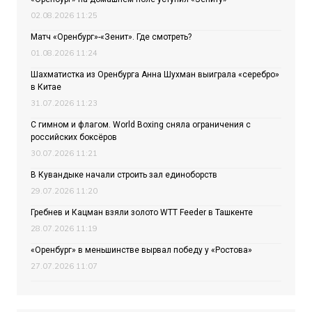
02.08.2026 11:25
Матч «Оренбург»-«Зенит». Где смотреть?
01.08.2026 11:24
Шахматистка из Оренбурга Анна Шухман выиграла «серебро»
в Китае
31.07.2026 11:23
С гимном и флагом. World Boxing сняла ограничения с
российских боксёров
30.07.2026 11:21
В Кувандыке начали строить зал единоборств
29.07.2026 11:20
Гребнев и Кацман взяли золото WTT Feeder в Ташкенте
28.07.2026 11:19
«Оренбург» в меньшинстве вырвал победу у «Ростова»
27.07.2026 11:07