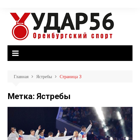
Перейти
к
содержимому
Главная
Ястребы
Страница 3
Метка:
Ястребы