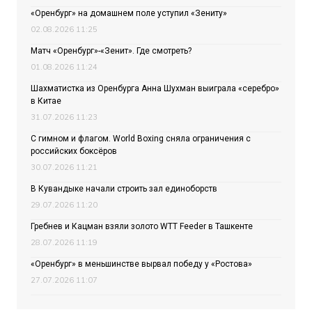
«Оренбург» на домашнем поле уступил «Зениту»
02.08.2026 11:25
Матч «Оренбург»-«Зенит». Где смотреть?
01.08.2026 11:24
Шахматистка из Оренбурга Анна Шухман выиграла «серебро»
в Китае
31.07.2026 11:23
С гимном и флагом. World Boxing сняла ограничения с
российских боксёров
30.07.2026 11:21
В Кувандыке начали строить зал единоборств
29.07.2026 11:20
Гребнев и Кацман взяли золото WTT Feeder в Ташкенте
28.07.2026 11:19
«Оренбург» в меньшинстве вырвал победу у «Ростова»
27.07.2026 11:07