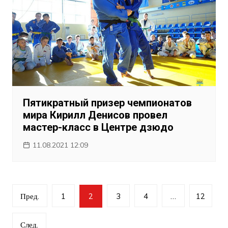
Пятикратный призер чемпионатов
мира Кирилл Денисов провел
мастер-класс в Центре дзюдо
11.08.2021 12:09
Навигация
Пред.
1
2
3
4
…
12
по
записям
След.