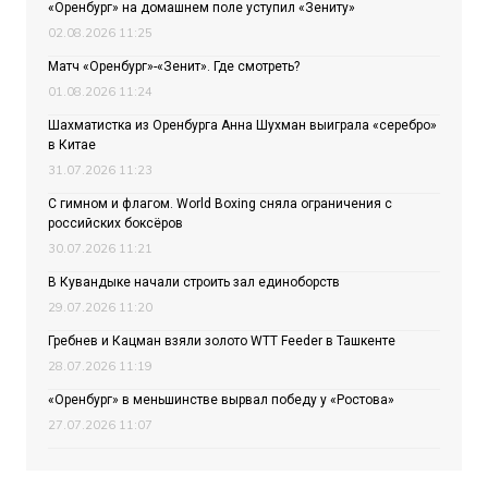
«Оренбург» на домашнем поле уступил «Зениту»
02.08.2026 11:25
Матч «Оренбург»-«Зенит». Где смотреть?
01.08.2026 11:24
Шахматистка из Оренбурга Анна Шухман выиграла «серебро»
в Китае
31.07.2026 11:23
С гимном и флагом. World Boxing сняла ограничения с
российских боксёров
30.07.2026 11:21
В Кувандыке начали строить зал единоборств
29.07.2026 11:20
Гребнев и Кацман взяли золото WTT Feeder в Ташкенте
28.07.2026 11:19
«Оренбург» в меньшинстве вырвал победу у «Ростова»
27.07.2026 11:07