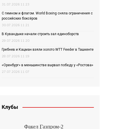
31.07.2026 11:23
С гимном и флагом. World Boxing сняла ограничения с
российских боксёров
30.07.2026 11:21
В Кувандыке начали строить зал единоборств
29.07.2026 11:20
Гребнев и Кацман взяли золото WTT Feeder в Ташкенте
28.07.2026 11:19
«Оренбург» в меньшинстве вырвал победу у «Ростова»
27.07.2026 11:07
Клубы