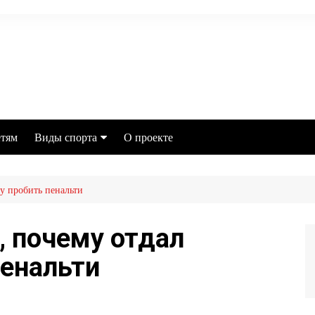
тям
Виды спорта
О проекте
Футбол
у пробить пенальти
MMA
Хоккей
, почему отдал
Баскетбол
енальти
Бокс
Настольный теннис
Легкая атлетика