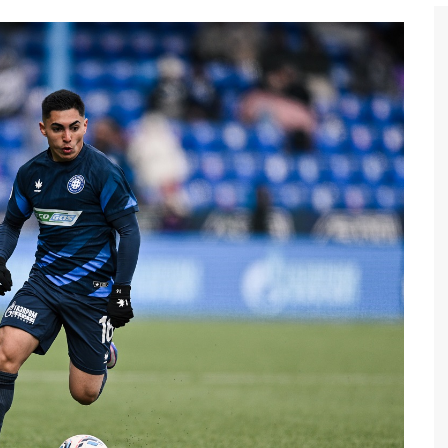
Бег
Дзюдо
Волейбол
Тяжелая атлетика
Водные виды спорта
Хоккей с мячом
Автоспорт
Остальное