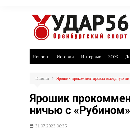
Перейти
к
содержимому
Новости
Истории
Интервью
ЗОЖ
Де
Главная
Ярошик прокомментировал выездную ни
Ярошик прокоммен
ничью с «Рубином
31.07.2023 06:35