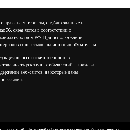
се права на материалы, опубликованные на
дар56, охраняются в соответствии с
аконодательством РФ. При использовании
атериалов гиперссылка на источник обязательна.
едакция не несет ответственности за
остоверность рекламных объявлений, а также за
одержание веб-сайтов, на которые даны
иперссылки.
 - покиньте сайт. Настоящий сайт использует средства сбора метрических