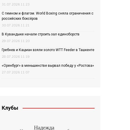
31.07.2026 11:23
С гимном и флагом. World Boxing сняла ограничения с
российских боксёров
30.07.2026 11:21
В Кувандыке начали строить зал единоборств
29.07.2026 11:20
Гребнев и Кацман взяли золото WTT Feeder в Ташкенте
28.07.2026 11:19
«Оренбург» в меньшинстве вырвал победу у «Ростова»
27.07.2026 11:07
Клубы