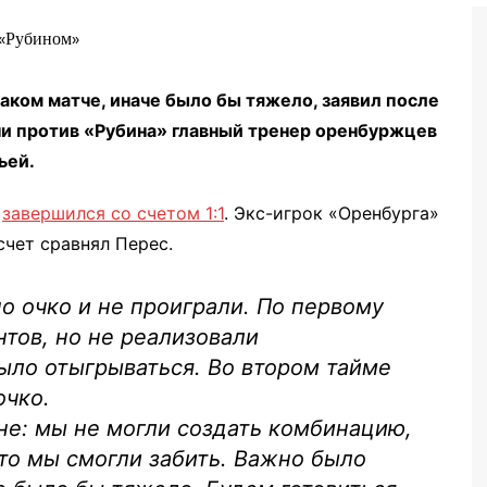
Бег
Дзюдо
аком матче, иначе было бы тяжело, заявил после
Волейбол
ани против «Рубина» главный тренер оренбуржцев
Тяжелая атлетика
ьей.
Водные виды спорта
»
завершился со счетом 1:1
. Экс-игрок «Оренбурга»
Хоккей с мячом
счет сравнял Перес.
Автоспорт
Остальное
о очко и не проиграли. По первому
тов, но не реализовали
было отыгрываться. Во втором тайме
очко.
не: мы не могли создать комбинацию,
что мы смогли забить. Важно было