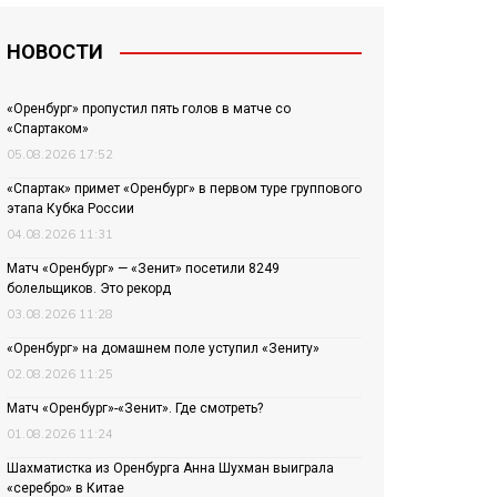
НОВОСТИ
«Оренбург» пропустил пять голов в матче со
«Спартаком»
05.08.2026 17:52
«Спартак» примет «Оренбург» в первом туре группового
этапа Кубка России
04.08.2026 11:31
Матч «Оренбург» — «Зенит» посетили 8249
болельщиков. Это рекорд
03.08.2026 11:28
«Оренбург» на домашнем поле уступил «Зениту»
02.08.2026 11:25
Матч «Оренбург»-«Зенит». Где смотреть?
01.08.2026 11:24
Шахматистка из Оренбурга Анна Шухман выиграла
«серебро» в Китае