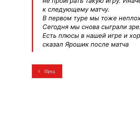
не проиграть такую игру. Инач
к следующему матчу.
В первом туре мы тоже неплох
Сегодня мы снова сыграли зре
Есть плюсы в нашей игре и хор
сказал Ярошик после матча
Навигация
Пред.
по
записям