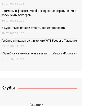
31.07.2026 11:23
С гимном и флагом. World Boxing сняла ограничения с
российских боксёров
30.07.2026 11:21
В Кувандыке начали строить зал единоборств
29.07.2026 11:20
Гребнев и Кацман взяли золото WTT Feeder в Ташкенте
28.07.2026 11:19
«Оренбург» в меньшинстве вырвал победу у «Ростова»
27.07.2026 11:07
Клубы