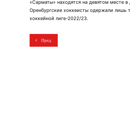
«Сарматы» находятся на девятом месте в
Оренбургские хоккеисты одержали лишь т
хоккейной лиге-2022/23.
Навигация
Пред.
по
записям