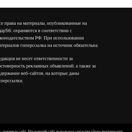
се права на материалы, опубликованные на
дар56, охраняются в соответствии с
аконодательством РФ. При использовании
атериалов гиперссылка на источник обязательна.
едакция не несет ответственности за
остоверность рекламных объявлений, а также за
одержание веб-сайтов, на которые даны
иперссылки.
 - покиньте сайт. Настоящий сайт использует средства сбора метрических