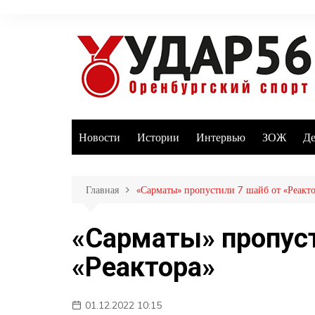
Перейти
к
содержимому
Новости
Истории
Интервью
ЗОЖ
Де
Главная
«Сарматы» пропустили 7 шайб от «Реакто
«Сарматы» пропуст
«Реактора»
01.12.2022 10:15