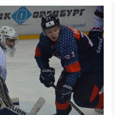
Бег
Дзюдо
Волейбол
Тяжелая атлетика
Водные виды спорта
Хоккей с мячом
Автоспорт
Остальное