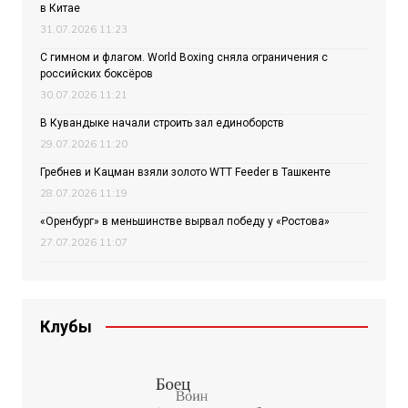
в Китае
31.07.2026 11:23
С гимном и флагом. World Boxing сняла ограничения с
российских боксёров
30.07.2026 11:21
В Кувандыке начали строить зал единоборств
29.07.2026 11:20
Гребнев и Кацман взяли золото WTT Feeder в Ташкенте
28.07.2026 11:19
«Оренбург» в меньшинстве вырвал победу у «Ростова»
27.07.2026 11:07
Клубы