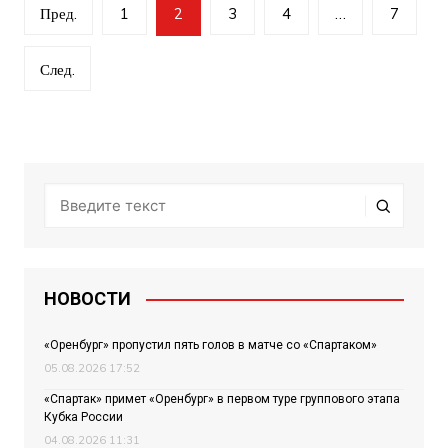
Навигация
Пред.
1
2
3
4
…
7
по
записям
След.
НОВОСТИ
«Оренбург» пропустил пять голов в матче со «Спартаком»
05.08.2026 17:52
«Спартак» примет «Оренбург» в первом туре группового этапа
Кубка России
04.08.2026 11:31