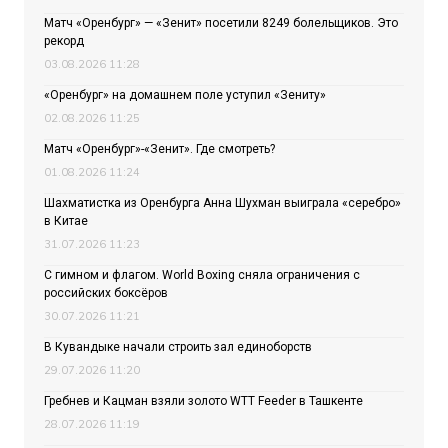
Матч «Оренбург» — «Зенит» посетили 8249 болельщиков. Это
рекорд
03.08.2026 11:28
«Оренбург» на домашнем поле уступил «Зениту»
02.08.2026 11:25
Матч «Оренбург»-«Зенит». Где смотреть?
01.08.2026 11:24
Шахматистка из Оренбурга Анна Шухман выиграла «серебро»
в Китае
31.07.2026 11:23
С гимном и флагом. World Boxing сняла ограничения с
российских боксёров
30.07.2026 11:21
В Кувандыке начали строить зал единоборств
29.07.2026 11:20
Гребнев и Кацман взяли золото WTT Feeder в Ташкенте
28.07.2026 11:19