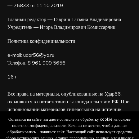
— 76833 от 11.10.2019.
Главный редактор — Гавриш Татьяна Владимировна
Учредитель — Игорь Владимирович Комиссарчик
Политика конфиденциальности
e-mail:
udar56@ya.ru
Телефон: 8 961 909 5656
16+
Все права на материалы, опубликованные на Удар56,
охраняются в соответствии с законодательством РФ. При
использовании материалов гиперссылка на источник
обязательна.
Оставаясь на сайте, вы даете согласие на обработку cookie на основе
политики конфиденциальности. Если вы не хотите, чтобы данные
Редакция не несет ответственности за достоверность
обрабатывались - покиньте сайт. Настоящий сайт использует средства
сбора метрических данных, а также персональных данных, в том числе с
рекламных объявлений, а также за содержание веб-