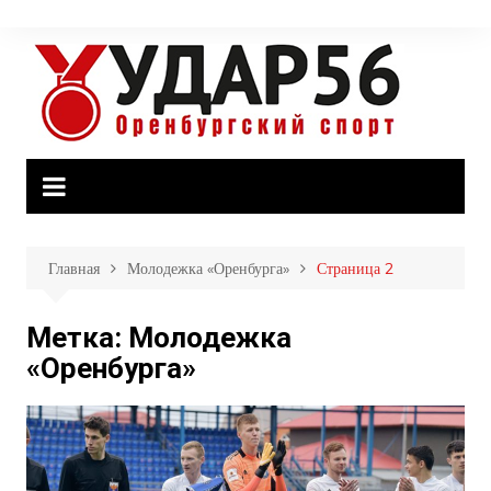
Перейти
к
содержимому
Главная
Молодежка «Оренбурга»
Страница 2
Метка:
Молодежка
«Оренбурга»