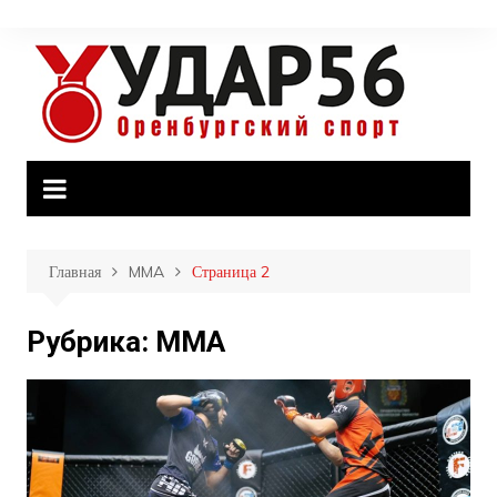
Перейти
к
содержимому
Главная
MMA
Страница 2
Рубрика:
MMA