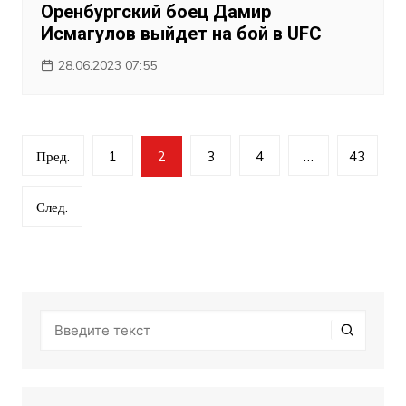
Оренбургский боец Дамир
Исмагулов выйдет на бой в UFC
28.06.2023 07:55
Навигация
Пред.
1
2
3
4
…
43
по
записям
След.