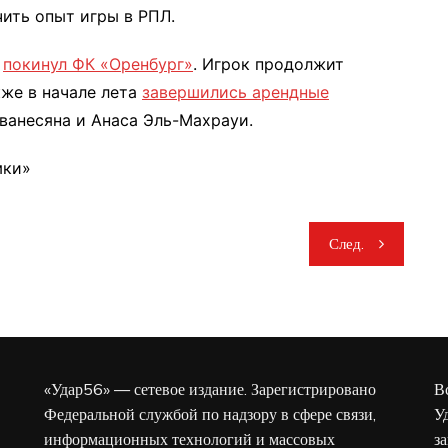
чить опыт игры в РПЛ.
и
покинул ФК «Оренбург»
. Игрок продолжит
кже в начале лета
завершились арендные
ванесяна и Анаса Эль-Махрауи.
мки»
След.
«Удар56» — сетевое издание. Зарегистрировано
В
Федеральной службой по надзору в сфере связи,
У
информационных технологий и массовых
з