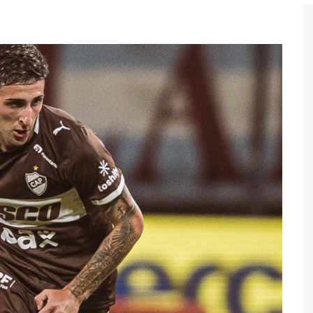
Бег
Дзюдо
Волейбол
Тяжелая атлетика
Водные виды спорта
Хоккей с мячом
Автоспорт
Остальное