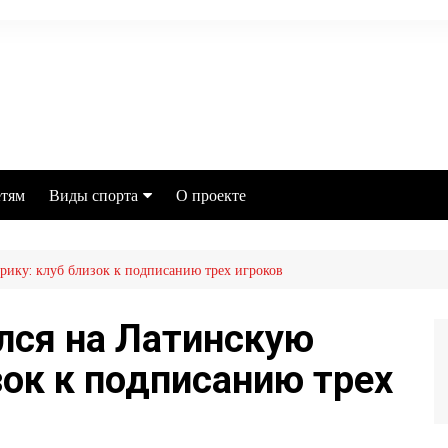
тям
Виды спорта
О проекте
Футбол
рику: клуб близок к подписанию трех игроков
MMA
Хоккей
лся на Латинскую
Баскетбол
зок к подписанию трех
Бокс
Настольный теннис
Легкая атлетика