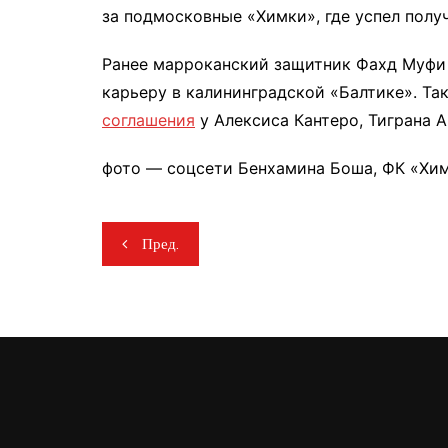
за подмосковные «Химки», где успел полу
Ранее марроканский защитник Фахд Муф
карьеру в калининградской «Балтике». Та
соглашения
у Алексиса Кантеро, Тиграна А
фото — соцсети Бенхамина Боша, ФК «Хи
Навигация
Пред.
по
записям