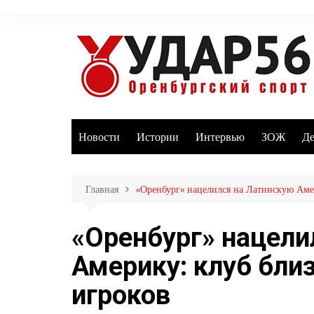
Перейти
к
содержимому
Новости
Истории
Интервью
ЗОЖ
Де
Главная
«Оренбург» нацелился на Латинскую Аме
«Оренбург» нацели
Америку: клуб бли
игроков