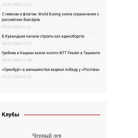
31.07.2026 11:23
С гимном и флагом. World Boxing сняла ограничения с
российских боксёров
30.07.2026 11:21
В Кувандыке начали строить зал единоборств
29.07.2026 11:20
Гребнев и Кацман взяли золото WTT Feeder в Ташкенте
28.07.2026 11:19
«Оренбург» в меньшинстве вырвал победу у «Ростова»
27.07.2026 11:07
Клубы