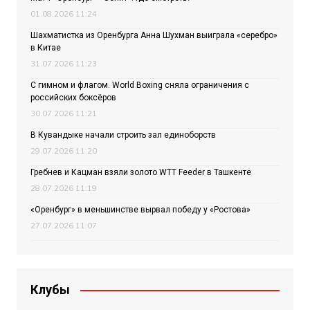
01.08.2026 11:24
Шахматистка из Оренбурга Анна Шухман выиграла «серебро»
в Китае
31.07.2026 11:23
С гимном и флагом. World Boxing сняла ограничения с
российских боксёров
30.07.2026 11:21
В Кувандыке начали строить зал единоборств
29.07.2026 11:20
Гребнев и Кацман взяли золото WTT Feeder в Ташкенте
28.07.2026 11:19
«Оренбург» в меньшинстве вырвал победу у «Ростова»
27.07.2026 11:07
Клубы