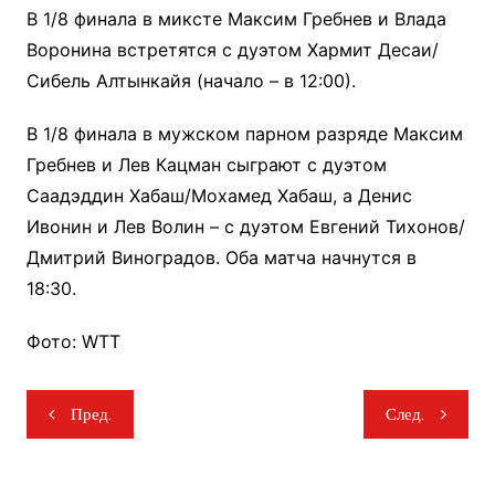
В 1/8 финала в миксте Максим Гребнев и Влада
Воронина встретятся с дуэтом Хармит Десаи/
Сибель Алтынкайя (начало – в 12:00).
В 1/8 финала в мужском парном разряде Максим
Гребнев и Лев Кацман сыграют с дуэтом
Саадэддин Хабаш/Мохамед Хабаш, а Денис
Ивонин и Лев Волин – с дуэтом Евгений Тихонов/
Дмитрий Виноградов. Оба матча начнутся в
18:30.
Фото: WTT
Навигация
Пред.
След.
по
записям