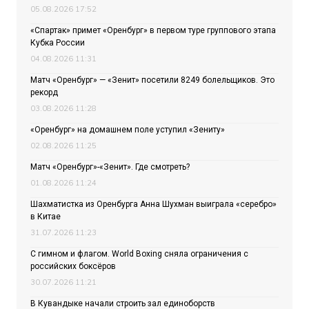
05.08.2026 17:52
«Спартак» примет «Оренбург» в первом туре группового этапа
Кубка России
04.08.2026 11:31
Матч «Оренбург» — «Зенит» посетили 8249 болельщиков. Это
рекорд
03.08.2026 11:28
«Оренбург» на домашнем поле уступил «Зениту»
02.08.2026 11:25
Матч «Оренбург»-«Зенит». Где смотреть?
01.08.2026 11:24
Шахматистка из Оренбурга Анна Шухман выиграла «серебро»
в Китае
31.07.2026 11:23
С гимном и флагом. World Boxing сняла ограничения с
российских боксёров
30.07.2026 11:21
В Кувандыке начали строить зал единоборств