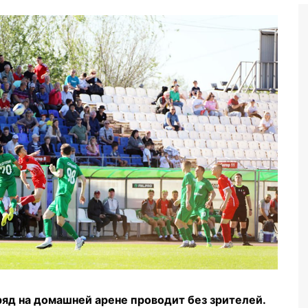
Бег
Дзюдо
Волейбол
Тяжелая атлетика
Водные виды спорта
Хоккей с мячом
Автоспорт
Остальное
яд на домашней арене проводит без зрителей.