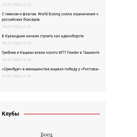
31.07.2026 11:23
С гимном и флагом. World Boxing сняла ограничения с
российских боксёров
30.07.2026 11:21
В Кувандыке начали строить зал единоборств
29.07.2026 11:20
Гребнев и Кацман взяли золото WTT Feeder в Ташкенте
28.07.2026 11:19
«Оренбург» в меньшинстве вырвал победу у «Ростова»
27.07.2026 11:07
Клубы