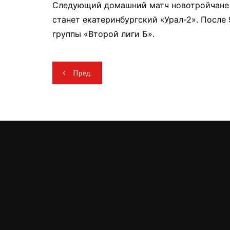
Следующий домашний матч новотройчане 
станет екатеринбургский «Урал-2». После
группы «Второй лиги Б».
Навигация
Пред.
по
записям