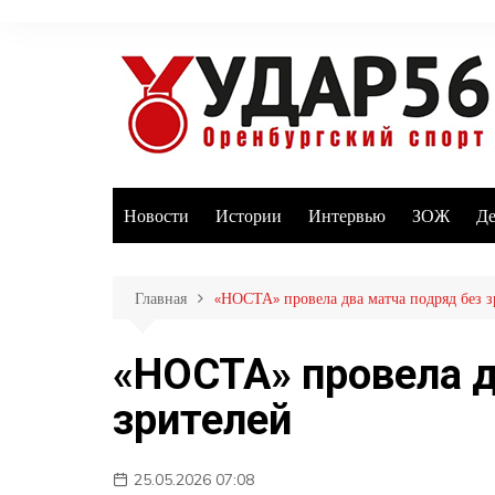
Перейти
к
содержимому
Новости
Истории
Интервью
ЗОЖ
Де
Главная
«НОСТА» провела два матча подряд без з
«НОСТА» провела д
зрителей
25.05.2026 07:08