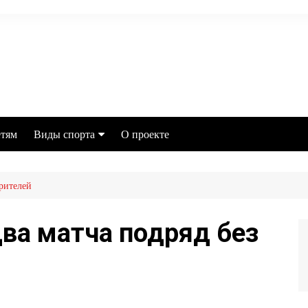
тям
Виды спорта
О проекте
Футбол
рителей
MMA
Хоккей
ва матча подряд без
Баскетбол
Бокс
Настольный теннис
Легкая атлетика