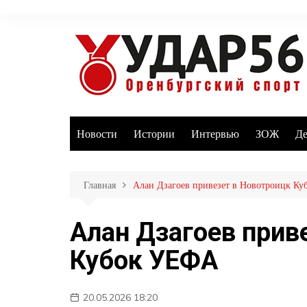
Перейти
к
содержимому
Новости
Истории
Интервью
ЗОЖ
Де
Главная
Алан Дзагоев привезет в Новотроицк К
Алан Дзагоев прив
Кубок УЕФА
20.05.2026 18:20