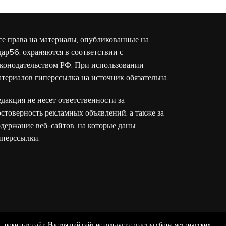
се права на материалы, опубликованные на
дар56, охраняются в соответствии с
аконодательством РФ. При использовании
атериалов гиперссылка на источник обязательна.
едакция не несет ответственности за
остоверность рекламных объявлений, а также за
одержание веб-сайтов, на которые даны
иперссылки.
 - покиньте сайт. Настоящий сайт использует средства сбора метрических