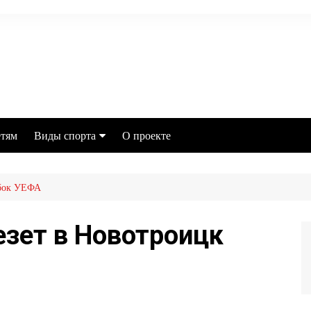
тям
Виды спорта
О проекте
Футбол
убок УЕФА
MMA
Хоккей
езет в Новотроицк
Баскетбол
Бокс
Настольный теннис
Легкая атлетика