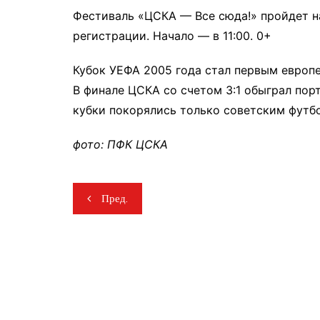
Фестиваль «ЦСКА — Все сюда!» пройдет н
регистрации. Начало — в 11:00. 0+
Кубок УЕФА 2005 года стал первым европ
В финале ЦСКА со счетом 3:1 обыграл пор
кубки покорялись только советским футб
фото: ПФК ЦСКА
Навигация
Пред.
по
записям