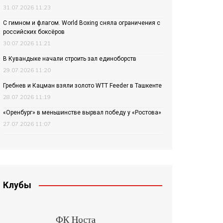
31.07.2026 11:23
С гимном и флагом. World Boxing сняла ограничения с
российских боксёров
30.07.2026 11:21
В Кувандыке начали строить зал единоборств
29.07.2026 11:20
Гребнев и Кацман взяли золото WTT Feeder в Ташкенте
28.07.2026 11:19
«Оренбург» в меньшинстве вырвал победу у «Ростова»
27.07.2026 11:07
Клубы