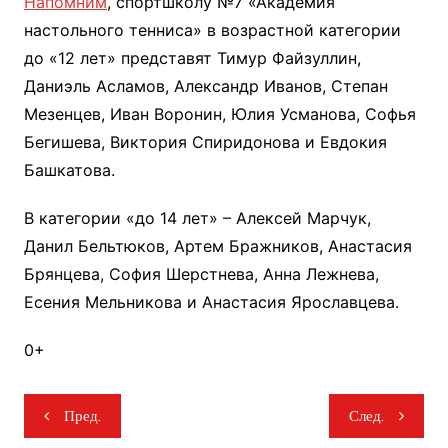
Напомним
, спортшколу №7 «Академия
настольного тенниса» в возрастной категории
до «12 лет» представят Тимур Файзуллин,
Даниэль Асламов, Александр Иванов, Степан
Мезенцев, Иван Воронин, Юлия Усманова, Софья
Бегишева, Виктория Спиридонова и Евдокия
Башкатова.
В категории «до 14 лет» – Алексей Марчук,
Данил Бельтюков, Артем Бражников, Анастасия
Брянцева, София Шерстнева, Анна Лежнева,
Есения Мельникова и Анастасия Ярославцева.
0+
Навигация
Пред.
След.
по