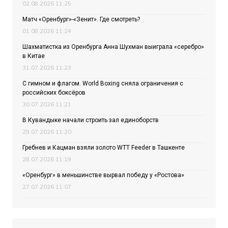
02.08.2026 11:25
Матч «Оренбург»-«Зенит». Где смотреть?
01.08.2026 11:24
Шахматистка из Оренбурга Анна Шухман выиграла «серебро»
в Китае
31.07.2026 11:23
С гимном и флагом. World Boxing сняла ограничения с
российских боксёров
30.07.2026 11:21
В Кувандыке начали строить зал единоборств
29.07.2026 11:20
Гребнев и Кацман взяли золото WTT Feeder в Ташкенте
28.07.2026 11:19
«Оренбург» в меньшинстве вырвал победу у «Ростова»
27.07.2026 11:07