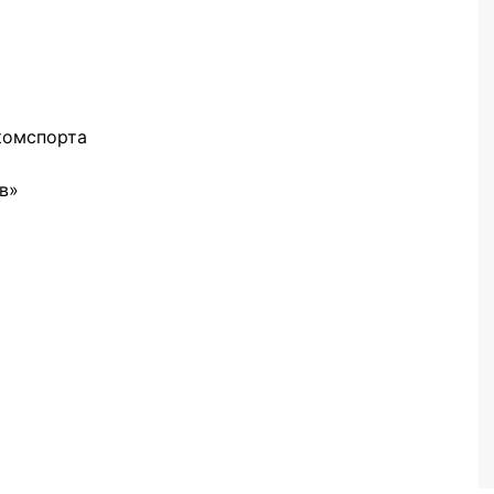
комспорта
в»