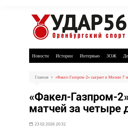
Перейти
к
содержимому
Новости
Истории
Интервью
ЗОЖ
Де
Главная
«Факел-Газпром-2» сыграет в Москве 7 м
«Факел-Газпром-2»
матчей за четыре 
23.02.2026 20:32