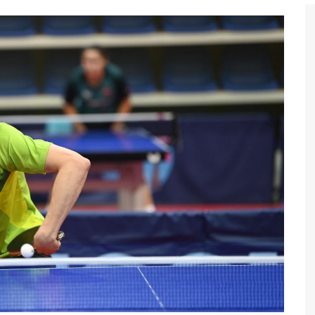
Бег
Дзюдо
Волейбол
Тяжелая атлетика
Водные виды спорта
Хоккей с мячом
Автоспорт
Остальное