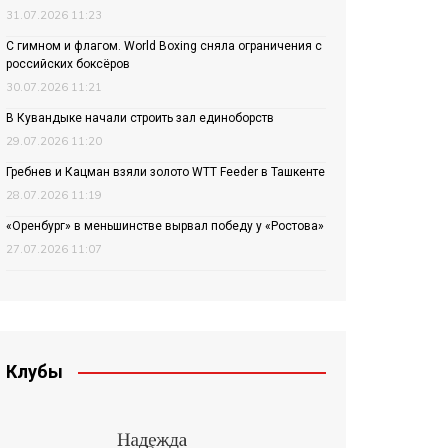
31.07.2026 11:23
С гимном и флагом. World Boxing сняла ограничения с
российских боксёров
30.07.2026 11:21
В Кувандыке начали строить зал единоборств
29.07.2026 11:20
Гребнев и Кацман взяли золото WTT Feeder в Ташкенте
28.07.2026 11:19
«Оренбург» в меньшинстве вырвал победу у «Ростова»
27.07.2026 11:07
Клубы