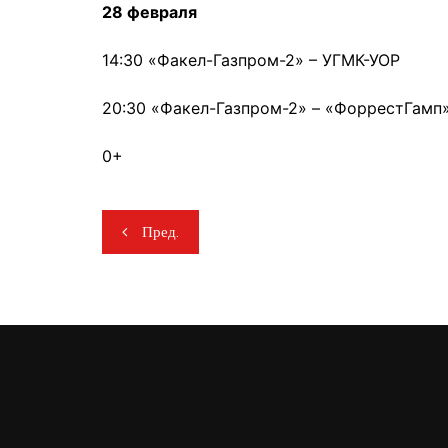
28 февраля
14:30 «Факел-Газпром-2» – УГМК-УОР
20:30 «Факел-Газпром-2» – «ФоррестГамп
0+
Навигация
Пред.
по
записям