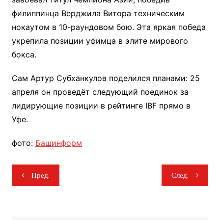
филиппинца Верджила Витора техническим
нокаутом в 10-раундовом бою. Эта яркая победа
укрепила позиции уфимца в элите мирового
бокса.
Сам Артур Субханкулов поделился планами: 25
апреля он проведёт следующий поединок за
лидирующие позиции в рейтинге IBF прямо в
Уфе.
фото:
Башинформ
Навигация
Пред.
След.
по
записям