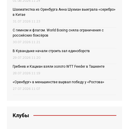
01.08.2026 11:24
Шахматистка из Оренбурга Анна Шухман выиграла «серебро»
в Китае
31.07.2026 11:23
С гимном и флагом. World Boxing сняла ограничения с
российских боксёров
30.07.2026 11:21
В Кувандыке начали строить зал единоборств
29.07.2026 11:20
Гребнев и Кацман взяли золото WTT Feeder в Ташкенте
28.07.2026 11:19
«Оренбург» в меньшинстве вырвал победу у «Ростова»
27.07.2026 11:07
Клубы