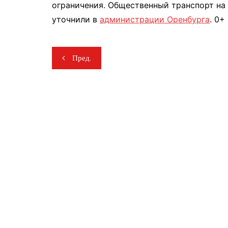
ограничения. Общественный транспорт на 
уточнили в
администрации Оренбурга
. 0+
Навигация
Пред.
по
записям