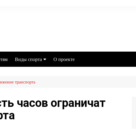
тям
Виды спорта
О проекте
Футбол
вижение транспорта
MMA
Хоккей
сть часов ограничат
Баскетбол
рта
Бокс
Настольный теннис
Легкая атлетика