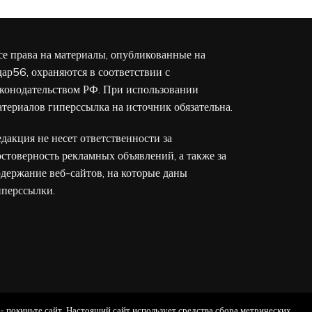
се права на материалы, опубликованные на
дар56, охраняются в соответствии с
аконодательством РФ. При использовании
атериалов гиперссылка на источник обязательна.
едакция не несет ответственности за
остоверность рекламных объявлений, а также за
одержание веб-сайтов, на которые даны
иперссылки.
 - покиньте сайт. Настоящий сайт использует средства сбора метрических