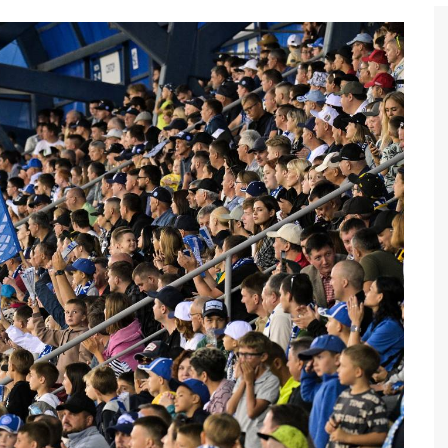
Бег
Дзюдо
Волейбол
Тяжелая атлетика
Водные виды спорта
Хоккей с мячом
Автоспорт
Остальное