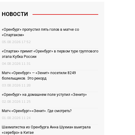
НОВОСТИ
«Оренбург» пропустил пять голов в матче со
«Спартаком»
05.08.2026 17:52
«Спартак» примет «Оренбург» в первом туре группового
этапа Кубка России
04.08.2026 11:31
Матч «Оренбург» — «Зенит» посетили 8249
болельщиков. Это рекорд
03.08.2026 11:28
«Оренбург» на домашнем поле уступил «Зениту»
02.08.2026 11:25
Матч «Оренбург»-«Зенит». Где смотреть?
01.08.2026 11:24
Шахматистка из Оренбурга Анна Шухман выиграла
«серебро» в Китае