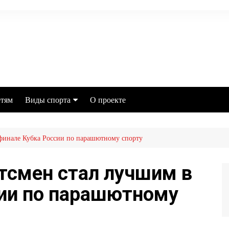
тям
Виды спорта
О проекте
Футбол
финале Кубка России по парашютному спорту
MMA
Хоккей
тсмен стал лучшим в
Баскетбол
сии по парашютному
Бокс
Настольный теннис
Легкая атлетика