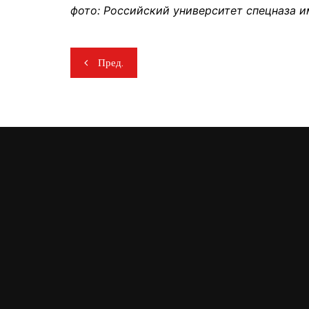
фото: Российский университет спецназа и
Навигация
Пред.
по
записям