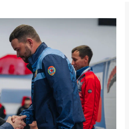
Бег
Дзюдо
Волейбол
Тяжелая атлетика
Водные виды спорта
Хоккей с мячом
Автоспорт
Остальное