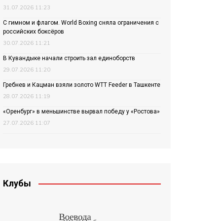
31.07.2026 11:23
С гимном и флагом. World Boxing сняла ограничения с
российских боксёров
30.07.2026 11:21
В Кувандыке начали строить зал единоборств
29.07.2026 11:20
Гребнев и Кацман взяли золото WTT Feeder в Ташкенте
28.07.2026 11:19
«Оренбург» в меньшинстве вырвал победу у «Ростова»
27.07.2026 11:07
Клубы