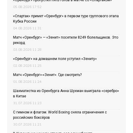
«Оренбург» пропустил пять голов в матче со «Спартаком»
05.08.2026 17:52
«Спартак» примет «Оренбург» в первом туре группового этапа
Кубка России
04.08.2026 11:31
Матч «Оренбург» — «Зенит» посетили 8249 болельщиков. Это
рекорд
03.08.2026 11:28
«Оренбург» на домашнем поле уступил «Зениту»
02.08.2026 11:25
Матч «Оренбург»-«Зенит». Где смотреть?
01.08.2026 11:24
Шахматистка из Оренбурга Анна Шухман выиграла «серебро»
в Китае
31.07.2026 11:23
С гимном и флагом. World Boxing сняла ограничения с
российских боксёров
30.07.2026 11:21