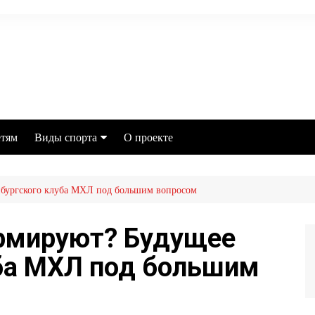
тям
Виды спорта
О проекте
Футбол
нбургского клуба МХЛ под большим вопросом
MMA
Хоккей
рмируют? Будущее
Баскетбол
уба МХЛ под большим
Бокс
Настольный теннис
Легкая атлетика