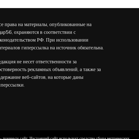
се права на материалы, опубликованные на
дар56, охраняются в соответствии с
аконодательством РФ. При использовании
атериалов гиперссылка на источник обязательна.
едакция не несет ответственности за
остоверность рекламных объявлений, а также за
одержание веб-сайтов, на которые даны
иперссылки.
 - покиньте сайт. Настоящий сайт использует средства сбора метрических