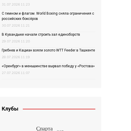
31.07.2026 11:23
С гимном и флагом. World Boxing сняла ограничения с
российских боксёров
30.07.2026 11:21
В Кувандыке начали строить зал единоборств
29.07.2026 11:20
Гребнев и Кацман взяли золото WTT Feeder в Ташкенте
28.07.2026 11:19
«Оренбург» в меньшинстве вырвал победу у «Ростова»
27.07.2026 11:07
Клубы