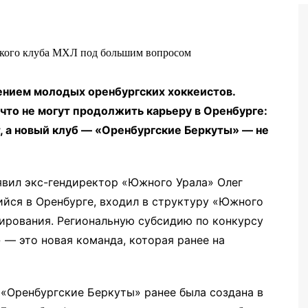
Бег
Дзюдо
Волейбол
ением молодых оренбургских хоккеистов.
Тяжелая атлетика
что не могут продолжить карьеру в Оренбурге:
Водные виды спорта
, а новый клуб — «Оренбургские Беркуты» — не
Хоккей с мячом
Автоспорт
вил экс-гендиректор «Южного Урала» Олег
Остальное
йся в Оренбурге, входил в структуру «Южного
сирования. Региональную субсидию по конкурсу
— это новая команда, которая ранее на
«Оренбургские Беркуты» ранее была создана в