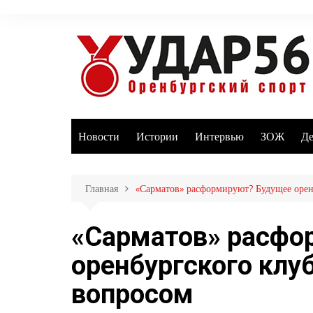
Перейти
к
содержимому
Новости
Истории
Интервью
ЗОЖ
Де
Главная
«Сарматов» расформируют? Будущее оре
«Сарматов» расфо
оренбургского кл
вопросом