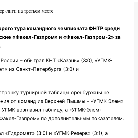
Бег
Дзюдо
орого тура командного чемпионата ФНТР среди
Волейбол
ские «Факел-Газпром» и «Факел-Газпром-2» за
Тяжелая атлетика
.
Водные виды спорта
оссии – обыграл КНТ «Казань» (3:0), «УГМК-
Хоккей с мячом
т» из Санкт-Петербурга (3:0) и
Автоспорт
Остальное
 строчку турнирной таблицы оренбуржцы не
ения от команд из Верхней Пышмы – «УГМК-Элем»
га УГМК возглавил таблицу, а «УГМК-Элем»
«Факел-Газпром» по дополнительным показателям.
 «Гидромет» (3:0) и «УГМК-Резерв» (3:1), а