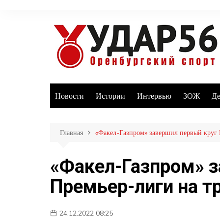
Перейти
к
содержимому
Новости
Истории
Интервью
ЗОЖ
Де
Главная
«Факел-Газпром» завершил первый круг 
«Факел-Газпром» з
Премьер-лиги на т
24.12.2022 08:25