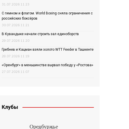
31.07.2026 11:23
С гимном и флагом. World Boxing сняла ограничения с
российских боксёров
30.07.2026 11:21
В Кувандыке начали строить зал единоборств
29.07.2026 11:20
Гребнев и Кацман взяли золото WTT Feeder в Ташкенте
28.07.2026 11:19
«Оренбург» в меньшинстве вырвал победу у «Ростова»
27.07.2026 11:07
Клубы