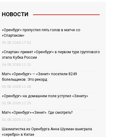
НОВОСТИ
«Оренбург» пропустил пять голов в матче со
«Спартаком»
05.08.2026 17:52
«Спартак» примет «Оренбург» в первом туре группового
этапа Кубка России
04.08.2026 11:31
Матч «Оренбург» — «Зенит» посетили 8249
болельщиков. Это рекорд
03.08.2026 11:28
«Оренбург» на домашнем поле уступил «Зениту»
02.08.2026 11:25
Матч «Оренбург»-«Зенит». Где смотреть?
01.08.2026 11:24
Шахматистка из Оренбурга Анна Шухман выиграла
«серебро» в Китае