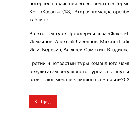
потерпел поражения во встречах с «Пермспе
КНТ «Казань» (1:3). Вторая команда оренб
таблице.
Во втором туре Премьер-лиги за «Факел-
Исмаилов, Алексей Ливенцов, Михаил Пайк
Илья Березин, Алексей Самохин, Владисла
Третий и четвертый туры командного чем
результатам регулярного турнира станут 
разыграют медали чемпионата России-202
Навигация
Пред.
по
записям