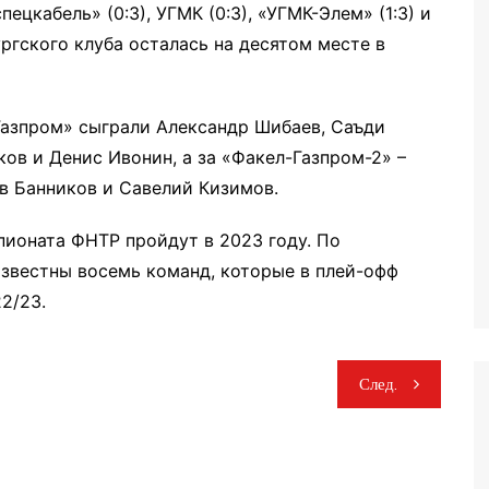
цкабель» (0:3), УГМК (0:3), «УГМК-Элем» (1:3) и
ургского клуба осталась на десятом месте в
Газпром» сыграли Александр Шибаев, Саъди
ов и Денис Ивонин, а за «Факел-Газпром-2» –
в Банников и Савелий Кизимов.
пионата ФНТР пройдут в 2023 году. По
известны восемь команд, которые в плей-офф
2/23.
След.