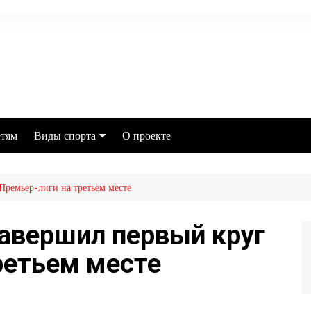
тям
Виды спорта
О проекте
Футбол
Премьер-лиги на третьем месте
MMA
Хоккей
авершил первый круг
Баскетбол
ретьем месте
Бокс
Настольный теннис
Легкая атлетика