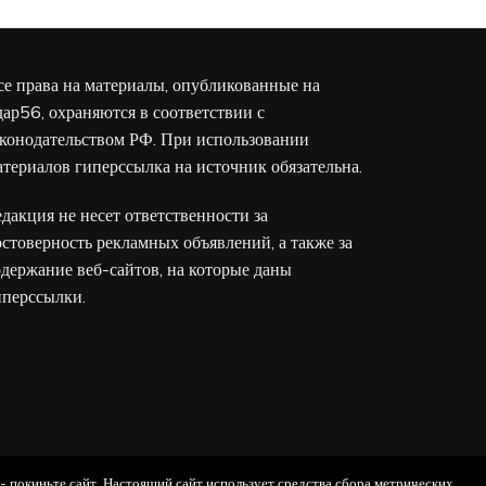
се права на материалы, опубликованные на
дар56, охраняются в соответствии с
аконодательством РФ. При использовании
атериалов гиперссылка на источник обязательна.
едакция не несет ответственности за
остоверность рекламных объявлений, а также за
одержание веб-сайтов, на которые даны
иперссылки.
 - покиньте сайт. Настоящий сайт использует средства сбора метрических