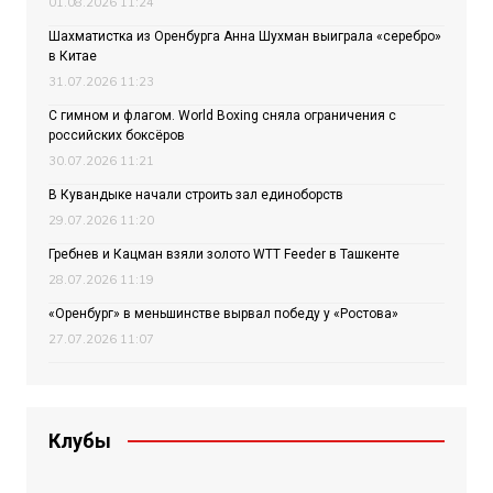
01.08.2026 11:24
Шахматистка из Оренбурга Анна Шухман выиграла «серебро»
в Китае
31.07.2026 11:23
С гимном и флагом. World Boxing сняла ограничения с
российских боксёров
30.07.2026 11:21
В Кувандыке начали строить зал единоборств
29.07.2026 11:20
Гребнев и Кацман взяли золото WTT Feeder в Ташкенте
28.07.2026 11:19
«Оренбург» в меньшинстве вырвал победу у «Ростова»
27.07.2026 11:07
Клубы