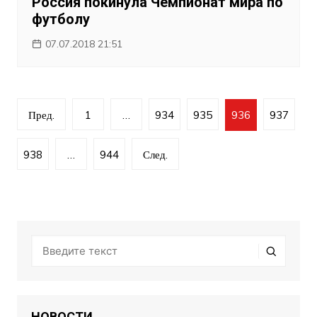
Россия покинула Чемпионат мира по
футболу
07.07.2018 21:51
Навигация
Пред.
1
…
934
935
936
937
по
записям
938
…
944
След.
НОВОСТИ